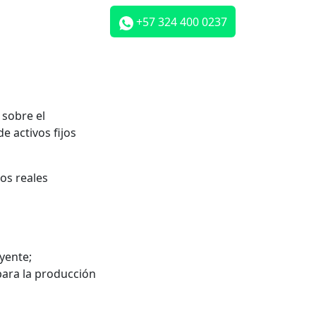
+57 324 400 0237
 sobre el
e activos fijos
jos reales
yente;
para la producción